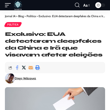
Aa
Jornal IA
>
Blog
>
Política
>
Exclusivo: EUA detectaram deepfakes da China e Irã que visavam afetar eleições
POLÍTICA
Exclusivo: EUA
detectaram deepfakes
da China e Irã que
visavam afetar eleições
Diego Velázquez