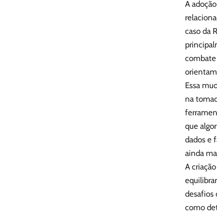
A adoção 
relaciona
caso da R
principal
combate a
orientam 
Essa mud
na tomad
ferrament
que algo
dados e 
ainda ma
A criação
equilibra
desafios
como det