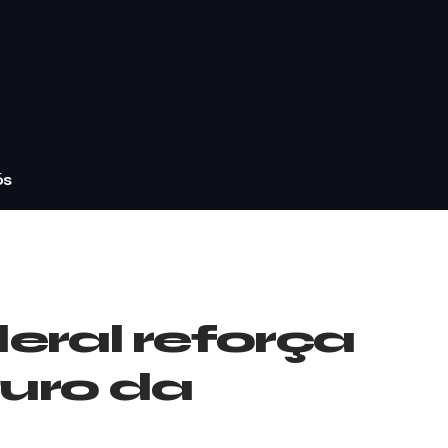
ós
deral reforça
guro da