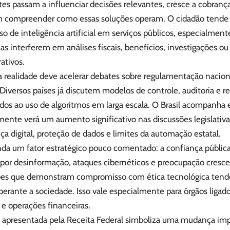
ntes passam a influenciar decisões relevantes, cresce a cobra
 compreender como essas soluções operam. O cidadão tende a 
so de inteligência artificial em serviços públicos, especialmen
as interferem em análises fiscais, benefícios, investigações ou
ativos.
 realidade deve acelerar debates sobre regulamentação naciona
l. Diversos países já discutem modelos de controle, auditoria e 
ados ao uso de algoritmos em larga escala. O Brasil acompanh
mente verá um aumento significativo nas discussões legislativ
a digital, proteção de dados e limites da automação estatal.
inda um fator estratégico pouco comentado: a confiança públi
por desinformação, ataques cibernéticos e preocupação cresce
ções que demonstram compromisso com ética tecnológica tende
erante a sociedade. Isso vale especialmente para órgãos ligad
 e operações financeiras.
ca apresentada pela Receita Federal simboliza uma mudança im