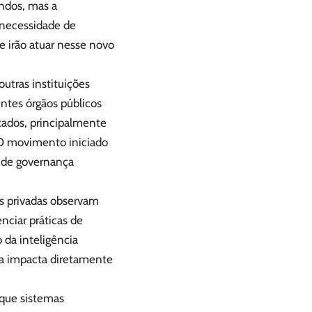
undos, mas a
 necessidade de
e irão atuar nesse novo
utras instituições
entes órgãos públicos
zados, principalmente
 O movimento iniciado
s de governança
s privadas observam
nciar práticas de
 da inteligência
ela impacta diretamente
 que sistemas