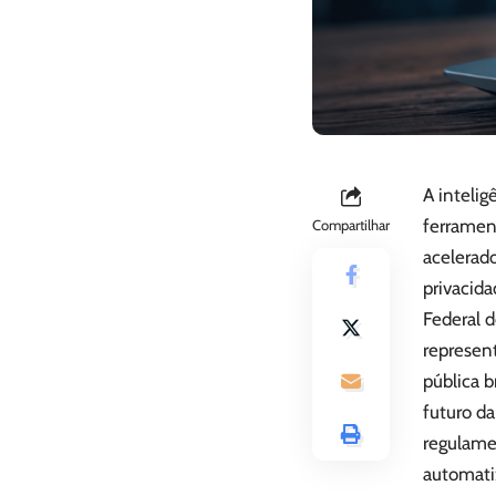
A intelig
ferramen
Compartilhar
acelerad
privacida
Federal d
represen
pública b
futuro da
regulame
automati