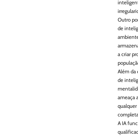
inteligen
irregulari
Outro po
de inteli
ambientes
armazena
a criar p
populaçã
Além da 
de inteli
mentalid
ameaça a
qualquer
completa
A IA fun
qualifica