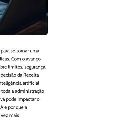
a para se tornar uma
blicas. Com o avanço
re limites, segurança,
 decisão da Receita
eligência artificial
 toda a administração
tiva pode impactar o
A e por que a
 vez mais