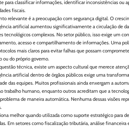
te para classificar informações, identificar inconsistências ou a
dades fiscais.
nto relevante é a preocupação com segurança digital. O cresc
gência artificial aumentou significativamente a circulação de 
 tecnológicos complexos. No setor público, isso exige um cont
mento, acesso e compartilhamento de informações. Uma polít
rotocolos mais claros para evitar falhas que possam compromete
o ou do próprio governo.
questão técnica, existe um aspecto cultural que merece aten
gência artificial dentro de órgãos públicos exige uma transfor
ade das equipes. Muitos profissionais ainda enxergam a aut
o trabalho humano, enquanto outros acreditam que a tecnolog
 problema de maneira automática. Nenhuma dessas visões repr
.
ciona melhor quando utilizada como suporte estratégico para 
das. Em setores como fiscalização tributária, análise financeir