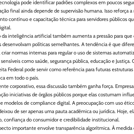
a tecnologia pode identificar padrões complexos em poucos seg
ação final ainda depende de supervisão humana. Isso reforça a
to contínuo e capacitação técnica para servidores públicos qu
gital.
da inteligência artificial também aumenta a pressão para que o
as desenvolvam políticas semelhantes. A tendência é que difer
criar normas internas para regular o uso de sistemas automati
 sensíveis como saúde, segurança pública, educação e Justiça.
ita Federal pode servir como referência para futuras estrutura
ca em todo o país.
nte corporativo, essa discussão também ganha força. Empresa
ão iniciativas de órgãos públicos porque elas costumam influe
e modelos de compliance digital. A preocupação com uso ético
l deixou de ser apenas uma pauta acadêmica ou jurídica. Hoje, 
, confiança do consumidor e credibilidade institucional.
pecto importante envolve transparência algorítmica. À medida