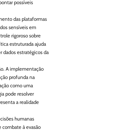
pontar possíveis
imento das plataformas
dados sensíveis em
role rigoroso sobre
ica estruturada ajuda
r dados estratégicos da
ção. A implementação
mação profunda na
omação como uma
ia pode resolver
esenta a realidade
decisões humanas
a e combate à evasão