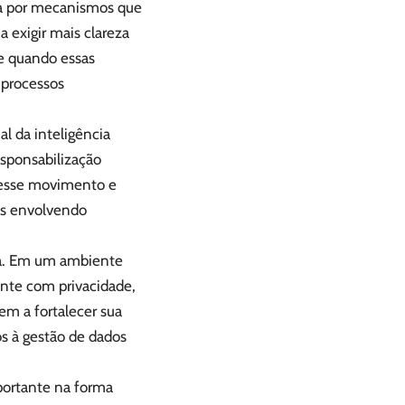
nça por mecanismos que
exigir mais clareza
te quando essas
 processos
l da inteligência
responsabilização
a esse movimento e
as envolvendo
ca. Em um ambiente
nte com privacidade,
m a fortalecer sua
os à gestão de dados
portante na forma