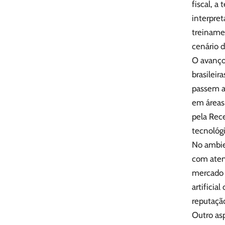
fiscal, 
interpret
treinamen
cenário di
O avanço 
brasileir
passem a 
em áreas
pela Rece
tecnológi
No ambie
com atenç
mercado 
artificia
reputação
Outro as