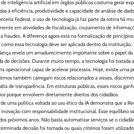
de inteligência artificial em órgãos públicos costuma gerar exp
das à eficiência, produtividade e capacidade de análise de dad
eceita Federal, o uso de tecnologia já faz parte da rotina há mu
mente em atividades de fiscalização, cruzamento de informaçõe
 fraudes. A diferença agora está na formalização de princípios 
como essa tecnologia deve ser aplicada dentro da instituição.
ança revela um amadurecimento importante sobre o papel da int
a de decisões. Durante muito tempo, a tecnologia foi tratad
a operacional capaz de acelerar processos. Hoje, existe uma p
ritmos também carregam riscos relacionados a vieses, discrim
falta de transparência. Em estruturas públicas, esses riscos 
ior porque envolvem diretamente direitos dos cidadãos.
 de uma política voltada ao uso ético da IA demonstra que a Re
r inovação com responsabilidade institucional. Esse equilíbrio s
 dos próximos anos. Não basta automatizar serviços se o cida
erminada decisão foi tomada ou quais critérios foram utilizad