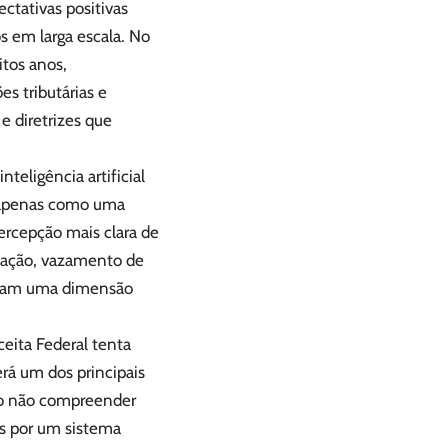
ectativas positivas
os em larga escala. No
itos anos,
s tributárias e
e diretrizes que
eligência artificial
a apenas como uma
ercepção mais clara de
inação, vazamento de
ganham uma dimensão
ceita Federal tenta
erá um dos principais
dão não compreender
os por um sistema