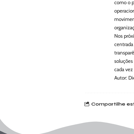
como o po
operacion
moviment
organizaç
Nos próxi
centrada
transpar
soluções 
cada vez 
Autor: D
Compartilhe est