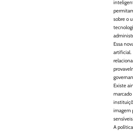
intelige
permitam
sobre o u
tecnologi
administr
Essa nova
artificia
relacion
provavel
governanç
Existe a
marcado 
institui
imagem p
sensíveis
A políti