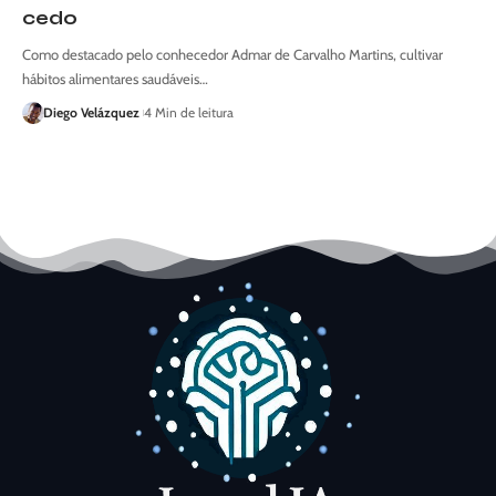
cedo
Como destacado pelo conhecedor Admar de Carvalho Martins, cultivar
hábitos alimentares saudáveis…
Diego Velázquez
4 Min de leitura