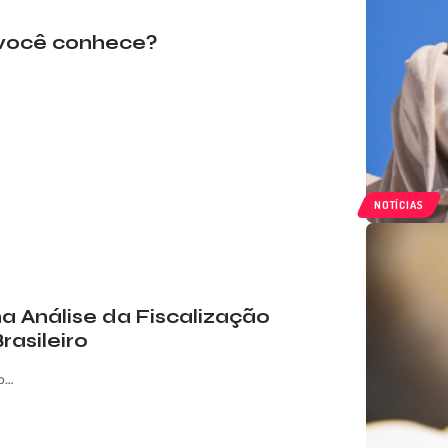
o: você conhece?
NOTÍCIAS
a Análise da Fiscalização
rasileiro
 o…