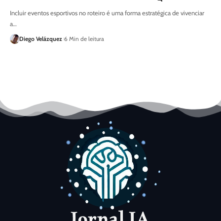
Incluir eventos esportivos no roteiro é uma forma estratégica de vivenciar
a…
Diego Velázquez
6 Min de leitura