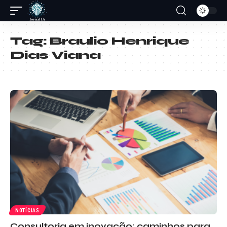
Tag:
Braulio Henrique
Dias Viana
NOTÍCIAS
Consultoria em inovação: caminhos para