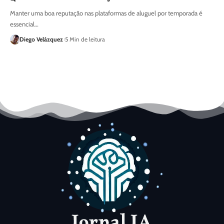
Manter uma boa reputação nas plataformas de aluguel por temporada é
essencial…
Diego Velázquez
5 Min de leitura