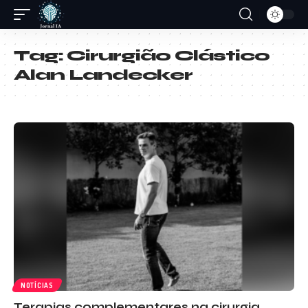
Tag:
Cirurgião Clástico
Alan Landecker
NOTÍCIAS
Terapias complementares na cirurgia