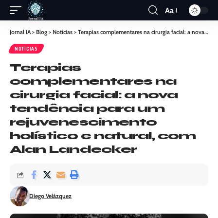
Aa
Jornal IA
>
Blog
>
Notícias
>
Terapias complementares na cirurgia facial: a nova tendência para um rejuvenescimento holístico e natural, com Alan Landecker
NOTÍCIAS
Terapias
complementares na
cirurgia facial: a nova
tendência para um
rejuvenescimento
holístico e natural, com
Alan Landecker
Diego Velázquez