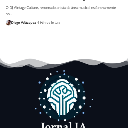
O DJ Vintage Culture, renomado artista da área musical está novamente
no…
Diego Velázquez
4 Min de leitura