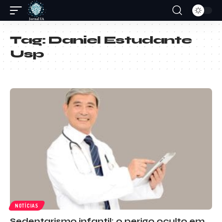
Tag:
Daniel Estudante
Usp
NOTÍCIAS
Sedentarismo infantil: o perigo oculto em