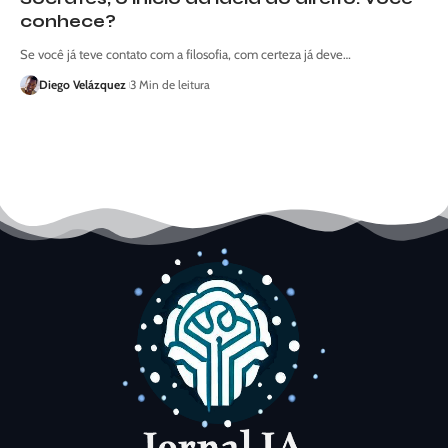
conhece?
Se você já teve contato com a filosofia, com certeza já deve…
Diego Velázquez
3 Min de leitura