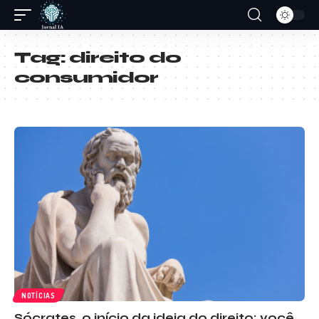
Tag:
direito do
consumidor
NOTÍCIAS
Sócrates, o início da ideia do direito: você