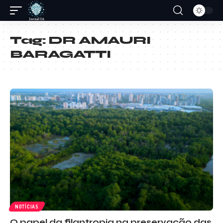
Tag:
DR AMAURI
BARAGATTI
NOTÍCIAS
O papel da filantropia na preservação das