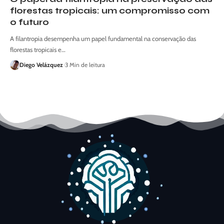
florestas tropicais: um compromisso com
o futuro
A filantropia desempenha um papel fundamental na conservação das
florestas tropicais e…
Diego Velázquez
3 Min de leitura