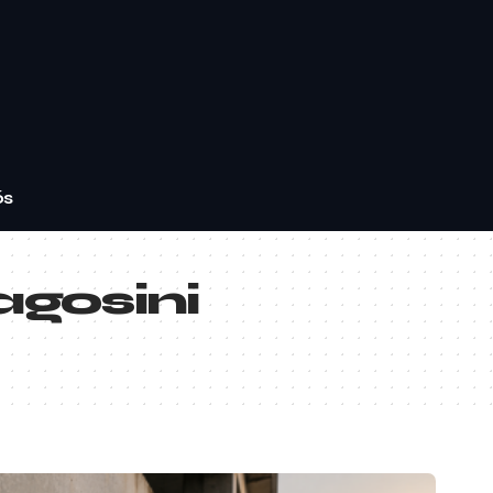
ós
agosini