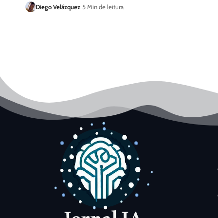
Diego Velázquez
5 Min de leitura