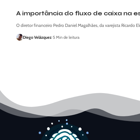
A importância do fluxo de caixa na 
O diretor financeiro Pedro Daniel Magalhães, da varejista Ricardo E
Diego Velázquez
5 Min de leitura