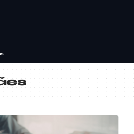
ós
ães