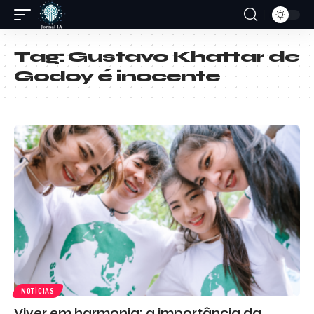
Tag:
Gustavo Khattar de
Godoy é inocente
NOTÍCIAS
Viver em harmonia: a importância da