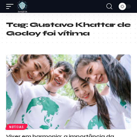
Tag:
Gustavo Khattar de
Godoy foi vítima
NOTÍCIAS
Viver em harmonia: a importância da