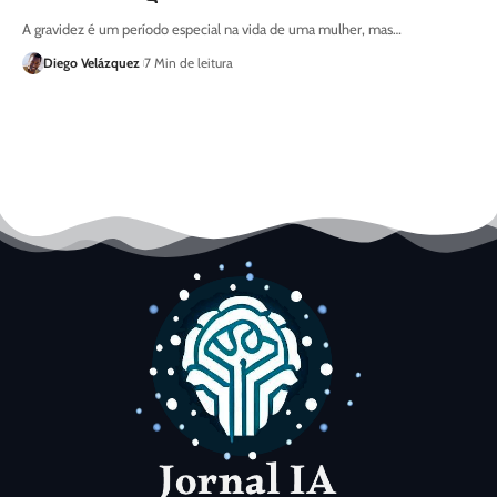
A gravidez é um período especial na vida de uma mulher, mas…
Diego Velázquez
7 Min de leitura