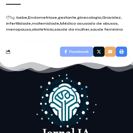
Tag:
bebe
Endometriose
gestante
ginecologia
Gravidez
infertilidade
maternidade
Médico acusado de abusos
menopausa
obstetricia
saude da mulher
saude feminina
Facebook