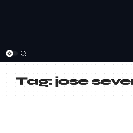
Tag:
jose seve