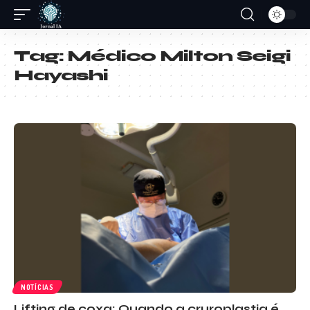
Tag:
Médico Milton Seigi
Hayashi
NOTÍCIAS
Lifting de coxa: Quando a cruroplastia é