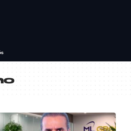
ós
ho