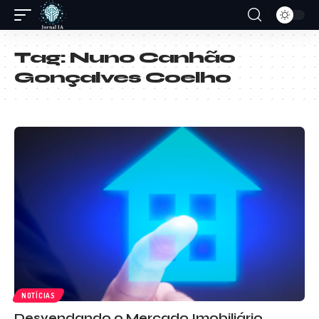
Tag:
Nuno Canhão
Gonçalves Coelho
NOTÍCIAS
Desvendando o Mercado Imobiliário