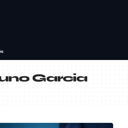
ós
uno Garcia