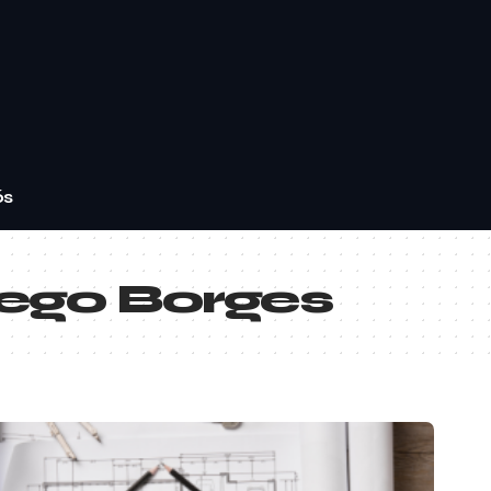
ós
ego Borges