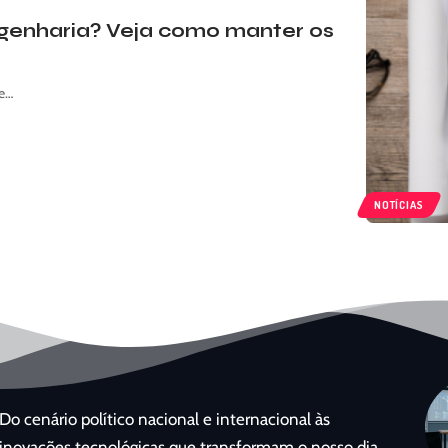
genharia? Veja como manter os
de…
NOTÍCIAS
Do cenário político nacional e internacional às
inovações tecnológicas que transformam o nosso dia