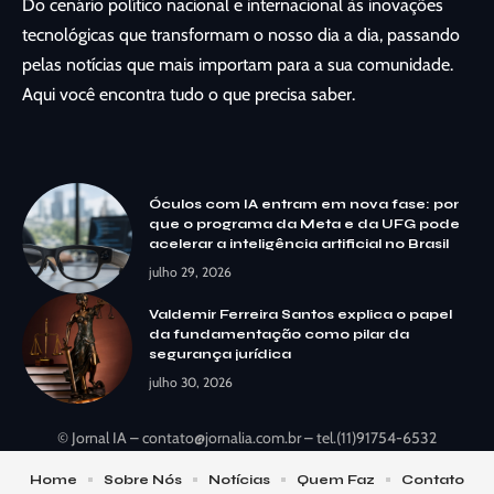
Do cenário político nacional e internacional às inovações
tecnológicas que transformam o nosso dia a dia, passando
pelas notícias que mais importam para a sua comunidade.
Aqui você encontra tudo o que precisa saber.
Óculos com IA entram em nova fase: por
que o programa da Meta e da UFG pode
acelerar a inteligência artificial no Brasil
julho 29, 2026
Valdemir Ferreira Santos explica o papel
da fundamentação como pilar da
segurança jurídica
julho 30, 2026
© Jornal IA –
contato@jornalia.com.br
– tel.(11)91754-6532
Home
Sobre Nós
Notícias
Quem Faz
Contato