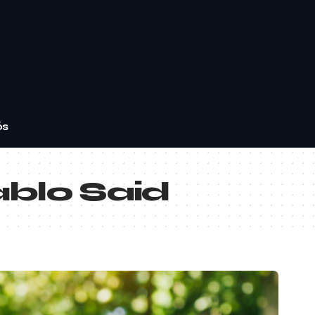
ós
blo Said