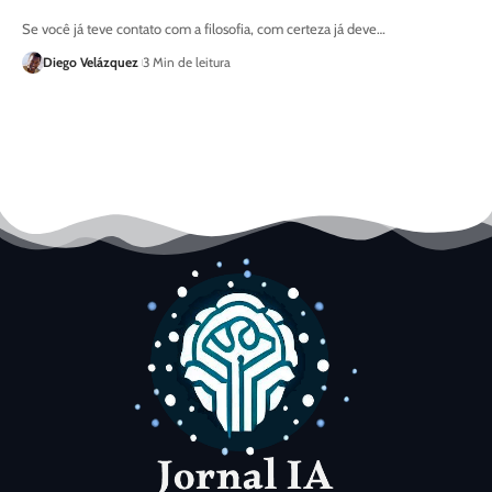
Se você já teve contato com a filosofia, com certeza já deve…
Diego Velázquez
3 Min de leitura