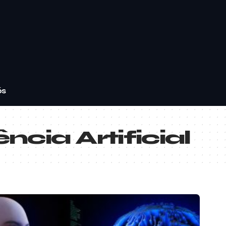
ós
cia Artificial