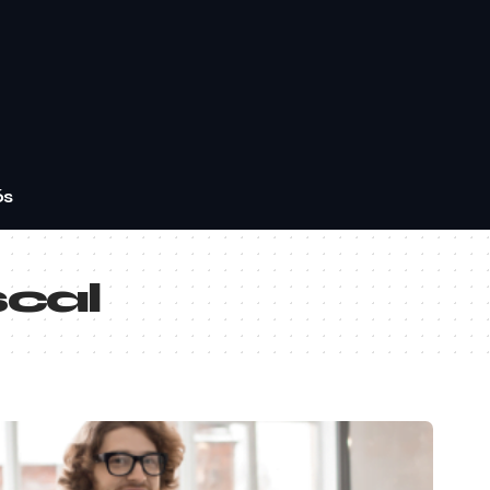
ós
scal