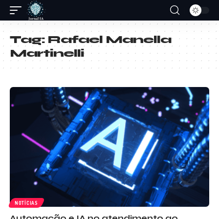
Tag:
Rafael Manella
Martinelli
NOTÍCIAS
Automação e IA no atendimento ao