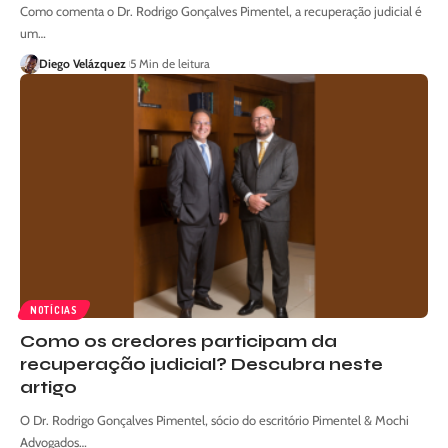
Como comenta o Dr. Rodrigo Gonçalves Pimentel, a recuperação judicial é
um…
Diego Velázquez
5 Min de leitura
NOTÍCIAS
Como os credores participam da
recuperação judicial? Descubra neste
artigo
O Dr. Rodrigo Gonçalves Pimentel, sócio do escritório Pimentel & Mochi
Advogados…