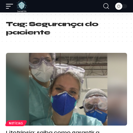
Tag:
Segurança do
paciente
NOTÍCIAS
Litotripsia: saiba como garantir a