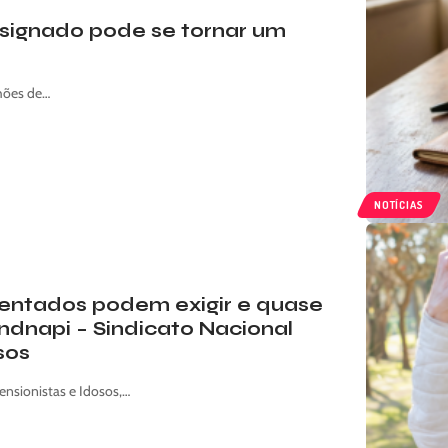
nsignado pode se tornar um
hões de…
NOTÍCIAS
osentados podem exigir e quase
ndnapi – Sindicato Nacional
sos
ensionistas e Idosos,…