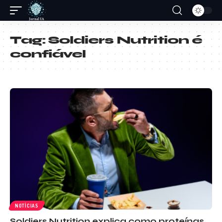
Tag:
Soldiers Nutrition é
confiável
NOTÍCIAS
Soldiers Nutrition explica como proteínas,