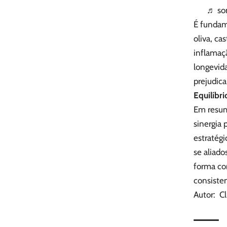
♬ som
É fundame
oliva, ca
inflamaç
longevida
prejudic
Equilíbr
Em resumo
sinergia
estratégi
se aliado
forma co
consiste
Autor: Cl