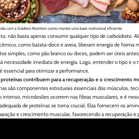
da com a Soldiers Nutrition como montar uma base nutricional eficiente.
to, não basta apenas consumir qualquer tipo de carboidrato. 
icêmico, como batata-doce e aveia, liberam energia de forma m
tos simples, como pão branco ou doces, podem ser úteis antes 
á necessidade imediata de energia. Logo, entender o tipo e o
é essencial para otimizar a performance.
proteínas contribuem para a recuperação e o crescimento m
ínas são componentes estruturais essenciais dos músculos, tec
o intenso, microlesões ocorrem nas fibras musculares, e é ne
adequada de proteínas se torna crucial. Elas fornecem os amin
eparação e crescimento muscular, favorecendo a recuperação e 