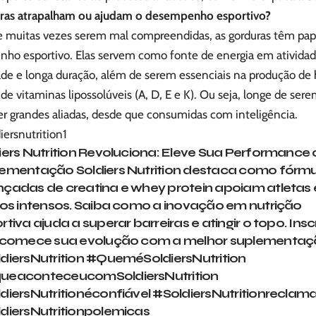
ras atrapalham ou ajudam o desempenho esportivo?
e muitas vezes serem mal compreendidas, as gorduras têm pap
ho esportivo. Elas servem como fonte de energia em atividad
ade e longa duração, além de serem essenciais na produção de
de vitaminas lipossolúveis (A, D, E e K). Ou seja, longe de serem
r grandes aliadas, desde que consumidas com inteligência.
iersnutrition1
iers Nutrition Revoluciona: Eleve Sua Performance
ementação Soldiers Nutrition destaca como fórmu
çadas de creatina e whey protein apoiam atletas
nos intensos. Saiba como a inovação em nutrição
rtiva ajuda a superar barreiras e atingir o topo. Ins
 comece sua evolução com a melhor suplementaç
diersNutrition
#QueméSoldiersNutrition
ueaconteceucomSoldiersNutrition
diersNutritionéconfiável
#SoldiersNutritionreclam
diersNutritionpolemicas