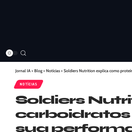
Jornal IA
>
Blog
>
Notícias
>
Soldiers Nutrition explica como prote
NOTÍCIAS
Soldiers Nutr
carboidratos
sua perform