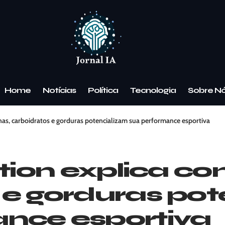
Home
Notícias
Política
Tecnologia
Sobre N
ínas, carboidratos e gorduras potencializam sua performance esportiva
ition explica c
 e gorduras po
ance esportiva