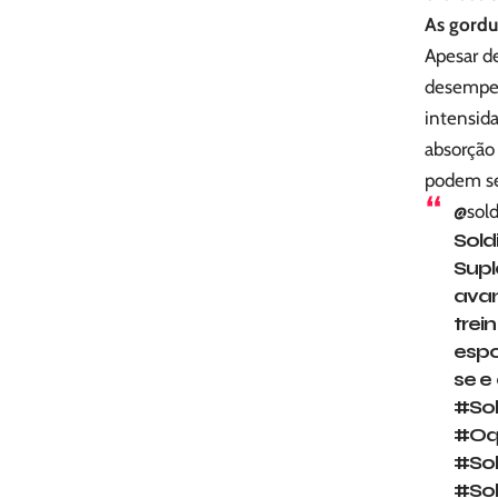
As gordu
Apesar d
desempen
intensid
absorção 
podem se
@sold
Sold
Supl
avan
trei
espo
se e
#Sol
#Oq
#Sol
#Sol