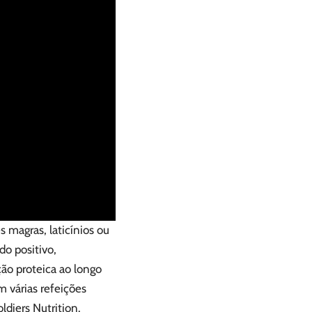
 magras, laticínios ou
do positivo,
ção proteica ao longo
m várias refeições
ldiers Nutrition.