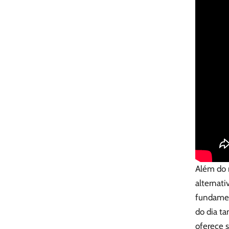
Além do m
alternat
fundament
do dia ta
oferece s