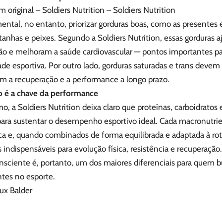
 original – Soldiers Nutrition – Soldiers Nutrition
ntal, no entanto, priorizar gorduras boas, como as presentes 
stanhas e peixes. Segundo a Soldiers Nutrition, essas gorduras
ão e melhoram a saúde cardiovascular — pontos importantes pa
de esportiva. Por outro lado, gorduras saturadas e trans devem 
am a recuperação e a performance a longo prazo.
io é a chave da performance
, a Soldiers Nutrition deixa claro que proteínas, carboidrato
 para sustentar o desempenho esportivo ideal. Cada macronutr
ca e, quando combinados de forma equilibrada e adaptada à rot
s indispensáveis para evolução física, resistência e recuperaçã
nsciente é, portanto, um dos maiores diferenciais para quem b
ntes no esporte.
ux Balder