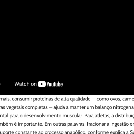
ais, consumir proteínas de alta qualidade — como ovos, carnes
ivas vegetais completas — ajuda a manter um balanço nitrogena
al para o desenvolvimento muscular. Para atletas, a distribui
mbém é importante. Em outras palavras, fracionar a ingestão e
uporte constante ao processo anabólico, conforme explica a So