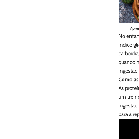
Apren
No entan
índice gl
carboidra
quando h
ingestão 
Como as 
As prote
um trein
ingestão 
para a r