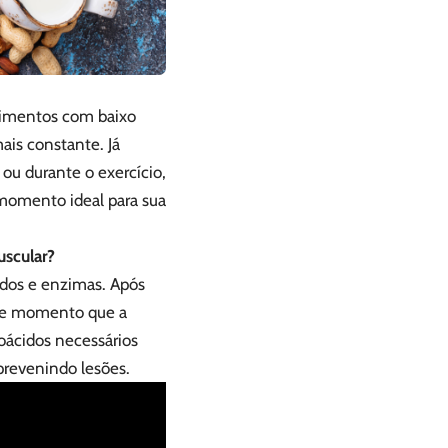
Alimentos com baixo
ais constante. Já
ou durante o exercício,
 momento ideal para sua
uscular?
idos e enzimas. Após
sse momento que a
oácidos necessários
prevenindo lesões.