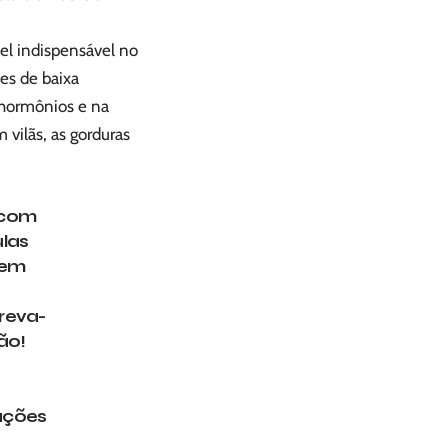
el indispensável no
es de baixa
 hormônios e na
 vilãs, as gorduras
 com
las
 em
creva-
ão!
ações