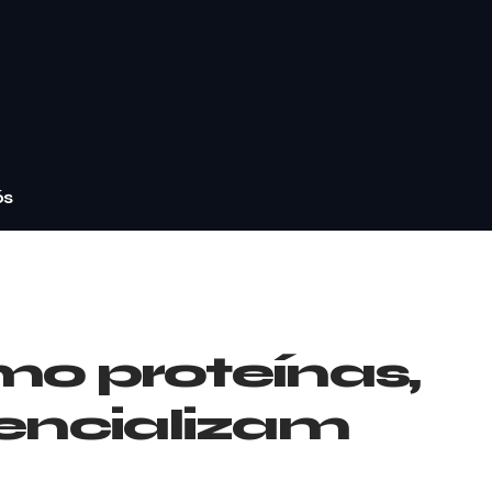
ós
omo proteínas,
tencializam