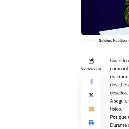
Soldiers Nutrition 
Quando o
como in
Compartilhar
macronut
dos atlet
dosados,
A seguir
físico.
Por que o
Durante a