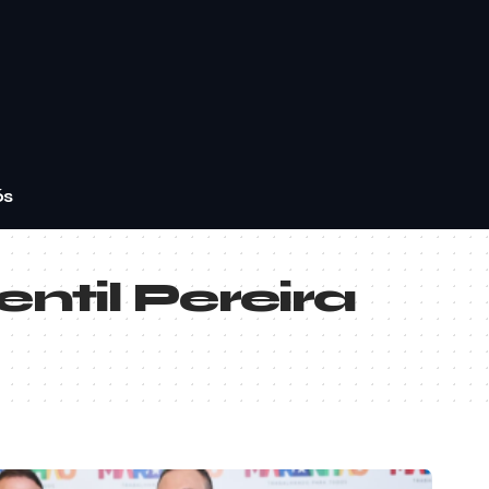
ós
ntil Pereira