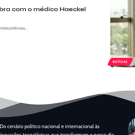
ubra com o médico Haeckel
intercorrências…
NOTÍCIAS
Do cenário político nacional e internacional às
inovações tecnológicas que transformam o nosso dia