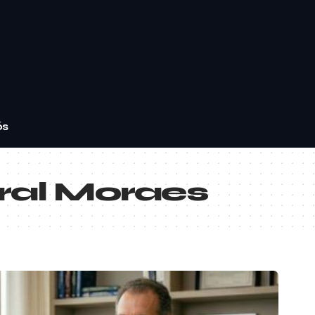
ós
ral Moraes