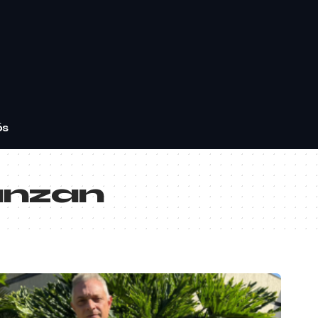
ós
anzan