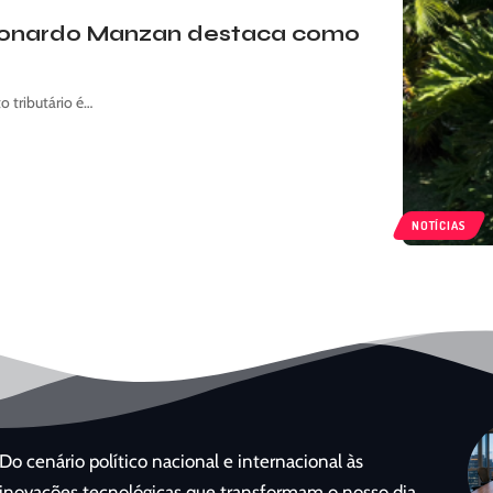
 Leonardo Manzan destaca como
o tributário é…
NOTÍCIAS
Do cenário político nacional e internacional às
inovações tecnológicas que transformam o nosso dia