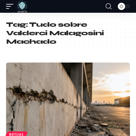
Tag:
Tudo sobre
Valderci Malagosini
Machado
NOTÍCIAS