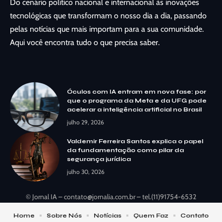
Do cenário político nacional e internacional às inovações
tecnológicas que transformam o nosso dia a dia, passando
pelas notícias que mais importam para a sua comunidade.
Aqui você encontra tudo o que precisa saber.
Óculos com IA entram em nova fase: por
que o programa da Meta e da UFG pode
acelerar a inteligência artificial no Brasil
julho 29, 2026
Valdemir Ferreira Santos explica o papel
da fundamentação como pilar da
segurança jurídica
julho 30, 2026
© Jornal IA –
contato@jornalia.com.br
– tel.(11)91754-6532
Home
Sobre Nós
Notícias
Quem Faz
Contato