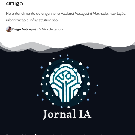
artigo
No entendimento do engenheiro Valderci Malagosini Machado, habitação,
urbanização e infraestrutura são…
Diego Velázquez
5 Min de leitura