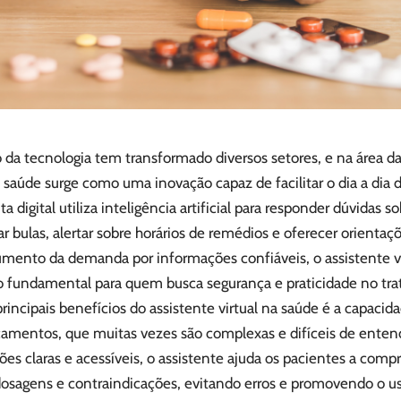
da tecnologia tem transformado diversos setores, e na área da
a saúde surge como uma inovação capaz de facilitar o dia a dia 
a digital utiliza inteligência artificial para responder dúvidas
ar bulas, alertar sobre horários de remédios e oferecer orientaç
mento da demanda por informações confiáveis, o assistente vi
o fundamental para quem busca segurança e praticidade no tr
incipais benefícios do assistente virtual na saúde é a capacida
amentos, que muitas vezes são complexas e difíceis de entende
ões claras e acessíveis, o assistente ajuda os pacientes a co
 dosagens e contraindicações, evitando erros e promovendo o us