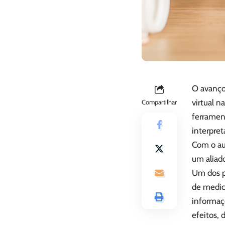
O avanço 
virtual n
Compartilhar
ferrament
interpret
Com o au
um aliad
Um dos pr
de medic
informaç
efeitos,