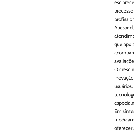
esclarece
processo 
profissio
Apesar da
atendime
que apoia
acompanh
avaliaçõe
O crescim
inovação 
usuários.
tecnolog
especial
Em sínte
medicame
oferecer 