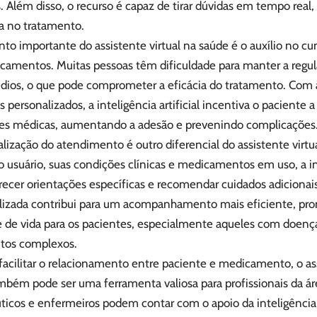
 Além disso, o recurso é capaz de tirar dúvidas em tempo real, 
a no tratamento.
to importante do assistente virtual na saúde é o auxílio no c
camentos. Muitas pessoas têm dificuldade para manter a regul
dios, o que pode comprometer a eficácia do tratamento. Com 
 personalizados, a inteligência artificial incentiva o paciente 
ões médicas, aumentando a adesão e prevenindo complicações
lização do atendimento é outro diferencial do assistente virtua
do usuário, suas condições clínicas e medicamentos em uso, a int
recer orientações específicas e recomendar cuidados adicionai
alizada contribui para um acompanhamento mais eficiente, 
e de vida para os pacientes, especialmente aqueles com doenç
tos complexos.
acilitar o relacionamento entre paciente e medicamento, o ass
mbém pode ser uma ferramenta valiosa para profissionais da ár
icos e enfermeiros podem contar com o apoio da inteligência ar