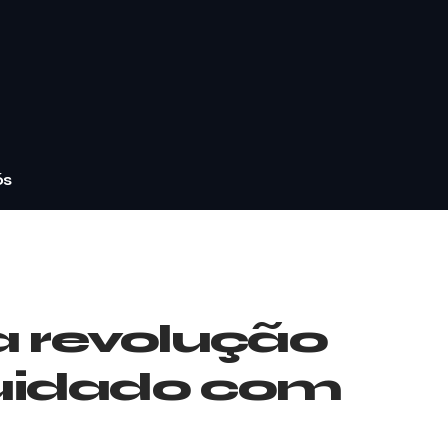
ós
 a revolução
 cuidado com