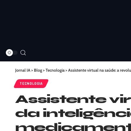
Jornal IA
>
Blog
>
Tecnologia
>
Assistente virtual na saúde: a revo
TECNOLOGIA
Assistente vi
da inteligênc
medicament