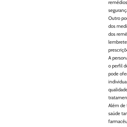
remédios.
seguranç
Outro pon
dos medi
dos remé
lembretes
prescriç
A persona
o perfil 
pode ofe
individu
qualidad
tratamen
Além de f
saúde ta
farmacêut