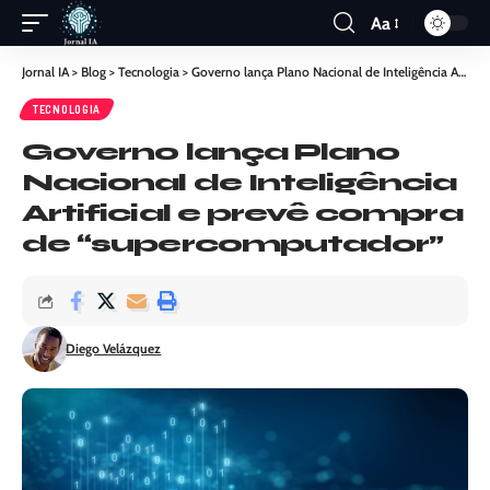
Aa
Jornal IA
>
Blog
>
Tecnologia
>
Governo lança Plano Nacional de Inteligência Artificial e prevê compra de “supercomputador”
TECNOLOGIA
Governo lança Plano
Nacional de Inteligência
Artificial e prevê compra
de “supercomputador”
Diego Velázquez