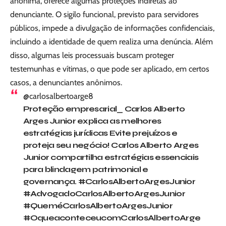
anônima, oferece algumas proteções indiretas ao
denunciante. O sigilo funcional, previsto para servidores
públicos, impede a divulgação de informações confidenciais,
incluindo a identidade de quem realiza uma denúncia. Além
disso, algumas leis processuais buscam proteger
testemunhas e vítimas, o que pode ser aplicado, em certos
casos, a denunciantes anônimos.
@carlosalbertoarge8
Proteção empresarial_ Carlos Alberto
Arges Junior explica as melhores
estratégias jurídicas Evite prejuízos e
proteja seu negócio! Carlos Alberto Arges
Junior compartilha estratégias essenciais
para blindagem patrimonial e
governança.
#CarlosAlbertoArgesJunior
#AdvogadoCarlosAlbertoArgesJunior
#QueméCarlosAlbertoArgesJunior
#OqueaconteceucomCarlosAlbertoArge