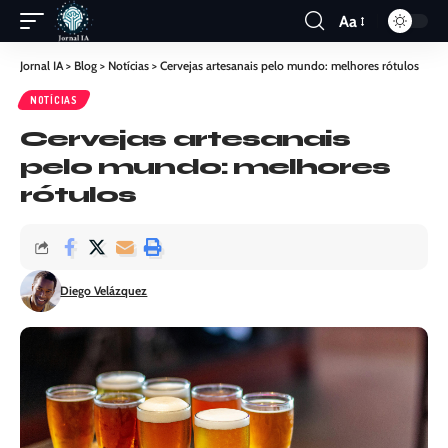
Aa
Jornal IA
>
Blog
>
Notícias
>
Cervejas artesanais pelo mundo: melhores rótulos
NOTÍCIAS
Cervejas artesanais
pelo mundo: melhores
rótulos
Diego Velázquez