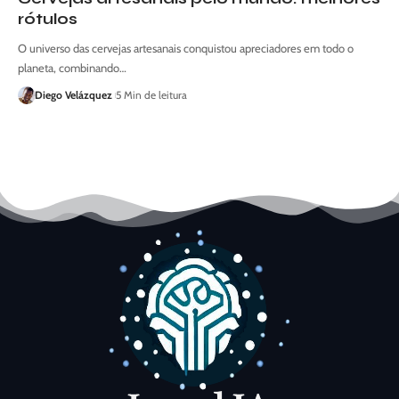
rótulos
O universo das cervejas artesanais conquistou apreciadores em todo o
planeta, combinando…
Diego Velázquez
5 Min de leitura