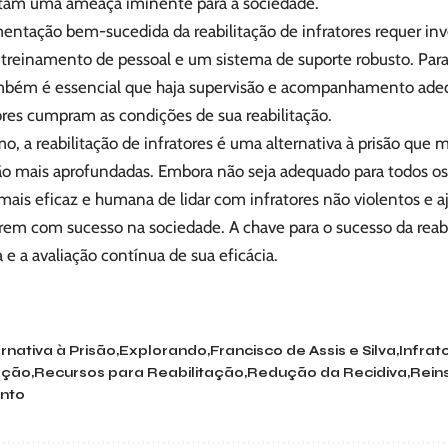
tam uma ameaça iminente para a sociedade.
entação bem-sucedida da reabilitação de infratores requer i
 treinamento de pessoal e um sistema de suporte robusto. Para
ambém é essencial que haja supervisão e acompanhamento adeq
ores cumpram as condições de sua reabilitação.
, a reabilitação de infratores é uma alternativa à prisão que
ão mais aprofundadas. Embora não seja adequado para todos os
ais eficaz e humana de lidar com infratores não violentos e aj
rem com sucesso na sociedade. A chave para o sucesso da reabi
e a avaliação contínua de sua eficácia.
rnativa à Prisão
Explorando
Francisco de Assis e Silva
Infrat
ação
Recursos para Reabilitação
Redução da Recidiva
Rein
nto