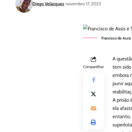
Diego Velázquez
novembro 17, 2023
Francisco de Assis 
A questã
tem sido
Compartilhar
embora m
punir aq
reabilita
A prisão
ela afas
entanto, 
superlota