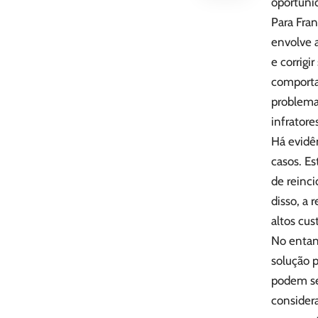
oportunid
Para Fran
envolve a
e corrigi
comporta
problema
infratore
Há evidên
casos. E
de reinc
disso, a 
altos cus
No entant
solução p
podem se 
considera