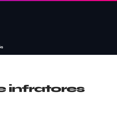
ós
 infratores