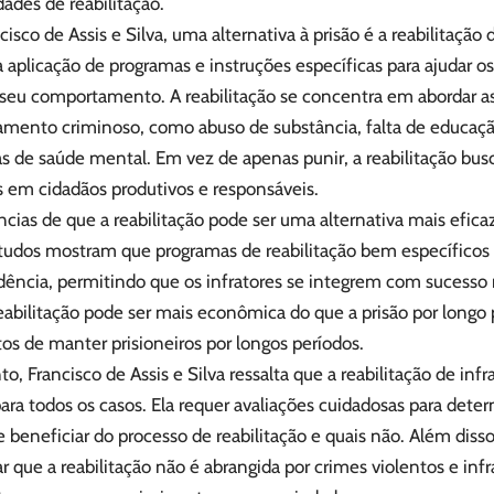
ades de reabilitação.
cisco de Assis e Silva, uma alternativa à prisão é a reabilitação d
 aplicação de programas e instruções específicas para ajudar os
r seu comportamento. A reabilitação se concentra em abordar a
mento criminoso, como abuso de substância, falta de educaç
s de saúde mental. Em vez de apenas punir, a reabilitação bus
s em cidadãos produtivos e responsáveis.
cias de que a reabilitação pode ser uma alternativa mais efica
studos mostram que programas de reabilitação bem específicos
idência, permitindo que os infratores se integrem com sucesso
reabilitação pode ser mais econômica do que a prisão por longo p
tos de manter prisioneiros por longos períodos.
o, Francisco de Assis e Silva ressalta que a reabilitação de infr
ara todos os casos. Ela requer avaliações cuidadosas para deter
beneficiar do processo de reabilitação e quais não. Além diss
r que a reabilitação não é abrangida por crimes violentos e inf