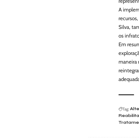
represen
A implem
recursos,
Silva, t
os infrat
Em resumo
exploraç
maneira m
reintegra
adequada 
Tag:
Alte
Reabilit
Tratame