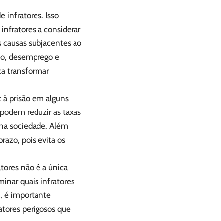
e infratores. Isso
 infratores a considerar
s causas subjacentes ao
ão, desemprego e
ca transformar
z à prisão em alguns
 podem reduzir as taxas
 na sociedade. Além
razo, pois evita os
atores não é a única
minar quais infratores
o, é importante
ratores perigosos que