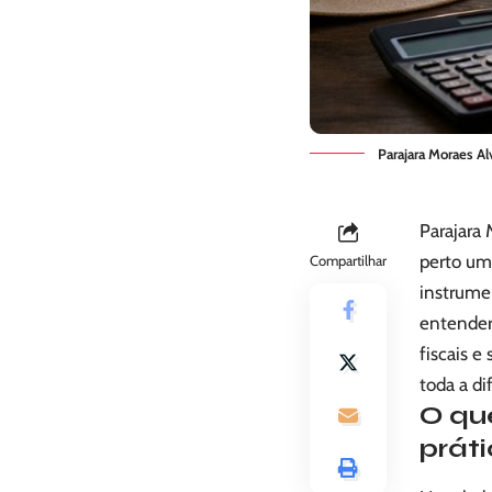
Parajara Moraes Al
Parajara 
perto uma
Compartilhar
instrumen
entender
fiscais e
toda a di
O qu
prát