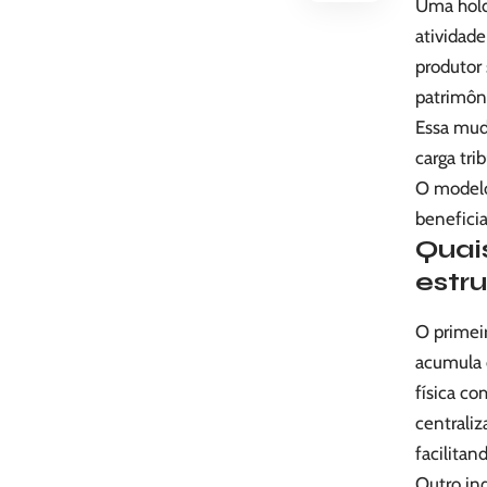
Uma holdi
atividade
produtor 
patrimôn
Essa mud
carga tri
O modelo
beneficia
Quai
estr
O primeir
acumula 
física co
centraliz
facilitan
Outro in