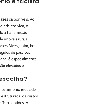
io e facilita
cazes disponíveis. Ao
s ainda em vida, o
ndo a transmissão
e imóveis rurais.
raes Alves Junior, bens
egidos de passivos
sarial é especialmente
 são elevados e
 escolha?
 patrimônio reduzido,
estruturada, os custos
fícios obtidos. A