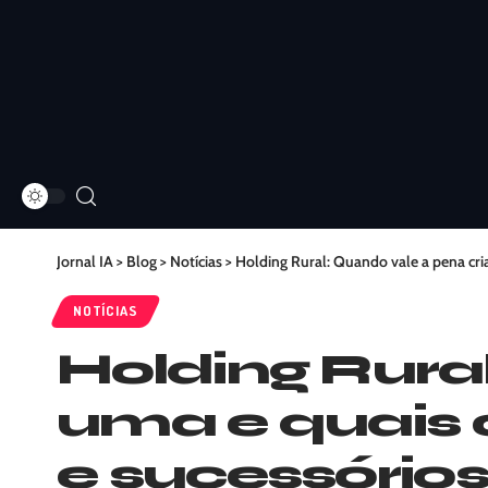
Jornal IA
>
Blog
>
Notícias
>
Holding Rural: Quando vale a pena cria
NOTÍCIAS
Holding Rural
uma e quais c
e sucessórios