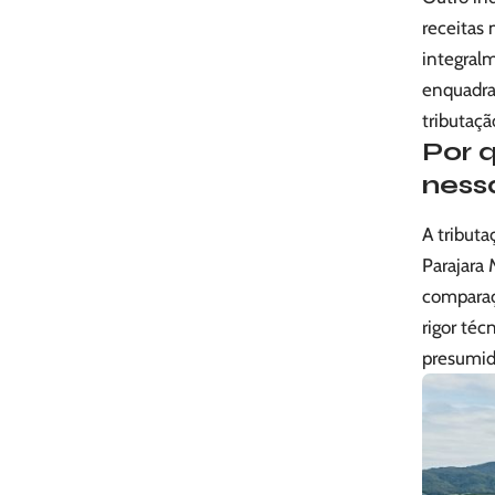
receitas
integral
enquadra
tributaçã
Por 
ness
A tributa
Parajara 
comparaçã
rigor téc
presumid