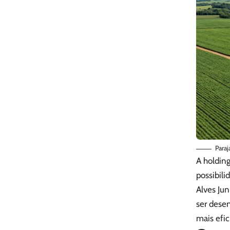
Paraj
A holdin
possibili
Alves Jun
ser dese
mais efic