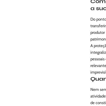
Como 
a su
Do ponto 
transferi
produtor 
patrimoni
A proteçã
integral
pessoais
relevante
imprevisí
Quan
Nem semp
atividade
de const