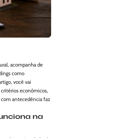
 Rural, acompanha de
ldings como
tigo, você vai
critérios econômicos,
ir com antecedência faz
funciona na