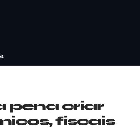
ós
a pena criar
icos, fiscais