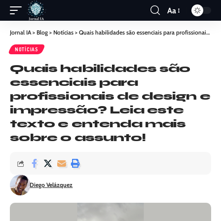
Aa
Jornal IA
>
Blog
>
Notícias
>
Quais habilidades são essenciais para profissionais de design e impressão? Leia este texto e entenda mais sobre o assunto!
NOTÍCIAS
Quais habilidades são
essenciais para
profissionais de design e
impressão? Leia este
texto e entenda mais
sobre o assunto!
Diego Velázquez