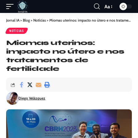
Aa
Jornal IA
>
Blog
>
Notícias
>
Miomas uterinos: impacto no útero e nos tratamentos de fertilidade
NOTÍCIAS
Miomas uterinos:
impacto no útero e nos
tratamentos de
fertilidade
Diego Velázquez