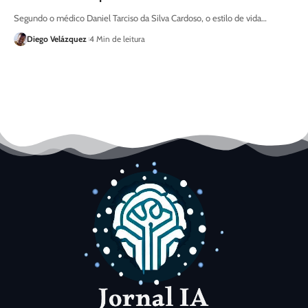
Segundo o médico Daniel Tarciso da Silva Cardoso, o estilo de vida…
Diego Velázquez
4 Min de leitura